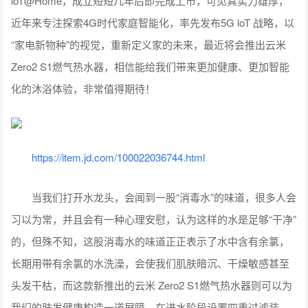
loT@Home，成立短短几年后即完成上市，可见其实力雄厚，
近年来专注探索4G时代家庭智能化，率先发布5G loT 战略，以
“家电新物种”的视觉，重新定义家的未来，最近将会推出云米
Zero2 S1燃气热水器，相信能给我们带来更加健康、更加智能
化的沐浴体验，非常值得期待！
https://item.jd.com/100022036744.html
当我们打开水龙头，会闻到一股“消毒水”的味道，很多人会
习以为常，并且会有一种心理安慰，认为这样的水是足够“干净”
的，但殊不知，这股消毒水的味道正正表示了水中含有余氯，
长期用带有余氯的水洗澡，会使我们肌肤暗沉、干燥敏感甚至
头发干枯，而这款新推出的云米 Zero2 S1燃气热水器则可以为
我们的肤发健康构造一道屏障，在进水阶段设置四重过滤装