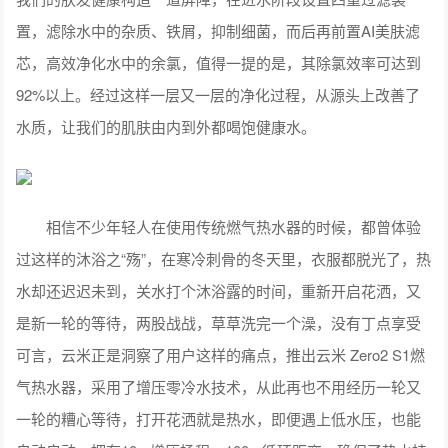
置，滤除水中的杂质、铁屑，抑制细菌，而后再前置AI美肤滤
芯，高效净化水中的余氯，值得一提的是，其除氯效率可达到
92%以上。经过这样一层又一层的净化过程，从源头上改善了
水质，让我们的肌肤由内到外都喝饱健康水。
相信不少年轻人在使用传统燃气热水器的时候，都曾体验
过这样的沐浴之“殇”，在寒冷刺骨的冬天里，衣服都脱光了，热
水却还迟迟未到，关水打个沐浴露的时间，重新开启花洒，又
是新一轮的等待，两股战战，草草洗完一个澡，没有丁点享受
可言，云米正是洞察了用户这样的痛点，推出云米 Zero2 S1燃
气热水器，采用了增压零冷水技术，从此再也不用经历一轮又
一轮的糟心等待，打开花洒就是热水，即便遇上低水压，也能