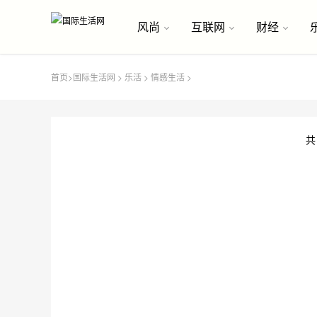
风尚
互联网
财经
首页
>
国际生活网
>
乐活
>
情感生活
>