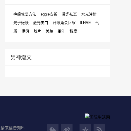
疤痕修复方法
eggie安祈
激光祛斑
水光注射
光子嫩肤
激光美白
开眼角会回缩
ILHAE
气
质
港风
胶片
美貌
果汁
甜度
男神潮文
请来信告知E-
男
女
男
女
男
女