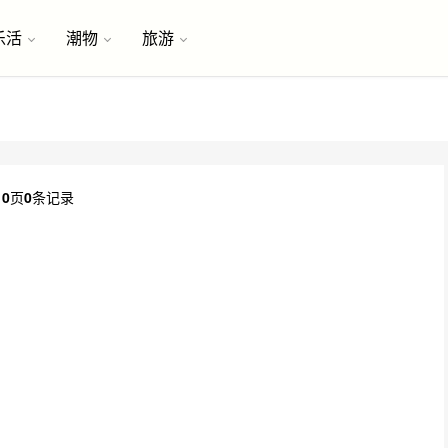
乐活
潮物
旅游
共
0
页
0
条记录