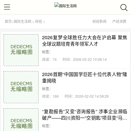
首页
>
国际生活网
>
财经
>
财经新闻
产经消费
2026复梦全球胜任力大会在沪启幕 聚焦
全球议题培育青年领军人才
标签：
阅读：74
时间：2026-02-22 10:08:14
2026首期“中国国学巨匠十位代表人物”隆
重揭晓
标签：
阅读：166
时间：2026-02-02 14:58:26
“复勘报告”又变“咨询报告” 涉事企业濒临
破产——四川资阳一“交钥匙”项目变“马拉
松”工程追踪调查
标签：