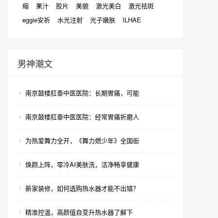
缩
果汁
胶片
美貌
激光美白
激光祛斑
eggie安祈
水光注射
光子嫩肤
ILHAE
男神潮文
南京鼓楼肛泰中医医院：长期胃痛，可能
南京鼓楼肛泰中医医院：经常胃痛折磨人
为热爱舞力全开，《舞力燃少年》全国街
焕颜上阵，零冷AI美肤洗，洁净畅享健康
新家装修，如何选购热水器才能不出错？
精准控温，高颜值自变升热水器了解下