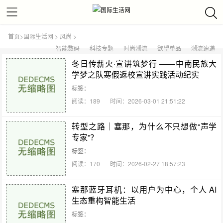
首页
>
国际生活网
>
风尚
>
智能数码
科技专题
时尚潮流
欲望单品
潮流速递
冬日传薪火·宣讲筑梦行 ——中南民族大
学梦之队寒假返校宣讲实践活动纪实
标签：
阅读：189
时间：2026-03-01 21:51:22
转型之路｜塞那，为什么不只想做“声学
专家”？
标签：
阅读：170
时间：2026-02-27 18:57:23
塞那蓝牙耳机：以用户为中心，个人 AI
生态重构智能生活
标签：