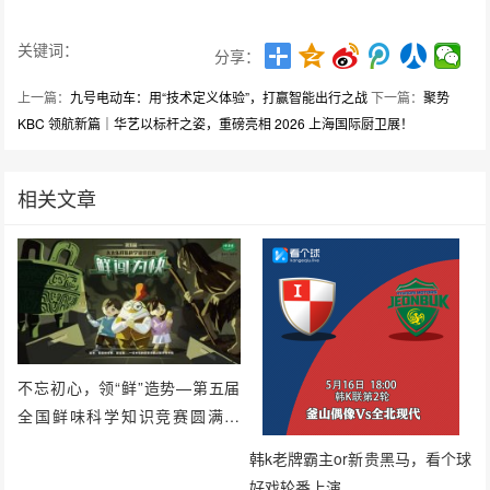
关键词：
分享：
上一篇：
九号电动车：用“技术定义体验”，打赢智能出行之战
下一篇：
聚势
KBC 领航新篇｜华艺以标杆之姿，重磅亮相 2026 上海国际厨卫展！
相关文章
不忘初心，领“鲜”造势—第五届
全国鲜味科学知识竞赛圆满落
幕！
韩k老牌霸主or新贵黑马，看个球
好戏轮番上演