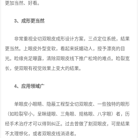
更加当然、好看。
3
、成形更当然
非常重视全切双眼皮成形设计方案，三点定位系统，結果
更当然。上眼皮外型变软，看起来妩媚动人，授予漂亮的目
光。睑缘充足曝露，清除双眼皮线下推广松垮的难点。睑裂宽
长，使双眼有视觉效果上变大的結果。
4、应用领域广
单眼皮小眼睛、隐蔽工程型全切双眼皮、一些独特的眼形
（如睑裂窄小，呈眯缝眼、三角眼、规格眼、八字眼）者，历
经手术治疗才可以得到纠正。过去曾做了割双眼皮，可是結果
不太理想化，或者双眼皮线消退者。