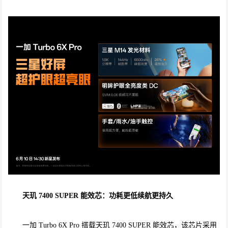
天玑 7400 SUPER 能效芯：功耗更低续航更持久
一加 Turbo 6X Pro 搭载天玑 7400 SUPER 能效芯，该芯片采用