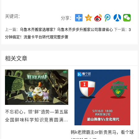
关键词：
分享：
上一篇：
乌鲁木齐搬家选哪家？乌鲁木齐步步升搬家公司靠谱省心
下一篇：
3
分钟搞定！流量卡平台转代理完整步骤
相关文章
不忘初心，领“鲜”造势—第五届
全国鲜味科学知识竞赛圆满落
幕！
韩k老牌霸主or新贵黑马，看个球