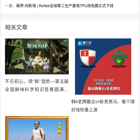
一篇：
破界·向新境 | Reflek全球第三生产基地TPU改色膜正式下线
相关文章
不忘初心，领“鲜”造势—第五届
全国鲜味科学知识竞赛圆满落
幕！
韩k老牌霸主or新贵黑马，看个球
好戏轮番上演