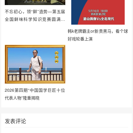
不忘初心，领“鲜”造势—第五届
全国鲜味科学知识竞赛圆满落
幕！
韩k老牌霸主or新贵黑马，看个球
好戏轮番上演
2026第四期“中国国学巨匠十位
代表人物”隆重揭晓
发表评论