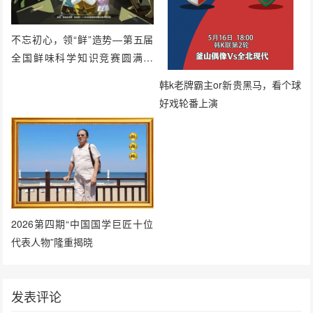
不忘初心，领“鲜”造势—第五届
全国鲜味科学知识竞赛圆满落
幕！
韩k老牌霸主or新贵黑马，看个球
好戏轮番上演
2026第四期“中国国学巨匠十位
代表人物”隆重揭晓
发表评论